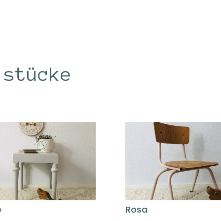
lstücke
e
Rosa