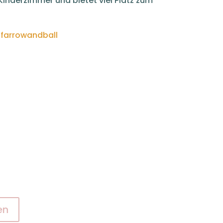
Kinderzimmer und bietet viel Platz zum
farrowandball
en