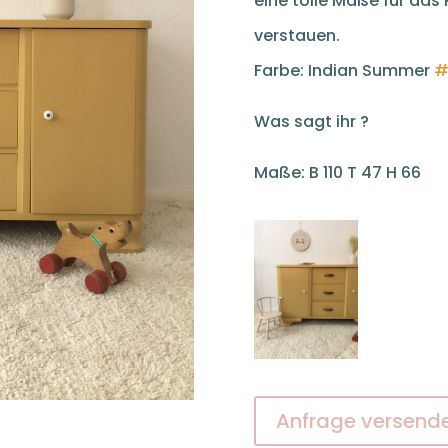
eine tolle Maße für das 
verstauen.
Farbe: Indian Summer
#
Was sagt ihr ?
Maße: B 110 T 47 H 66
Anfrage versend