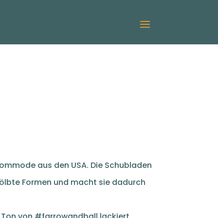
Kommode aus den USA. Die Schubladen
̈lbte Formen und macht sie dadurch
e Ton von #farrowandball lackiert