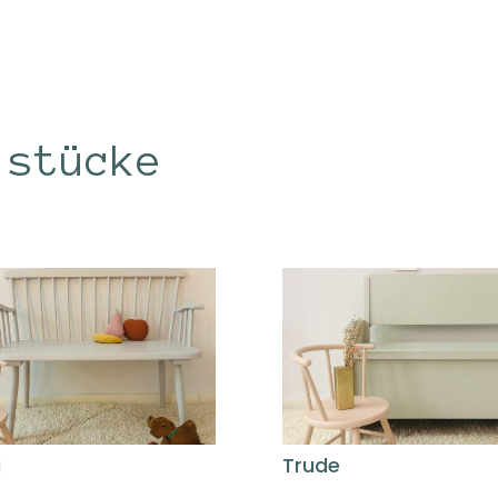
lstücke
a
Trude