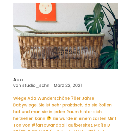
Ada
von
studio_schni
|
März 22, 2021
Wiege Ada Wunderschöne 70er Jahre
Babywiege. Sie ist sehr praktisch, da sie Rollen
hat und man sie in jeden Raum hinter sich
herziehen kann
Sie wurde in einem zarten Mint
Ton von #farrowandball aufbereitet. Maße B