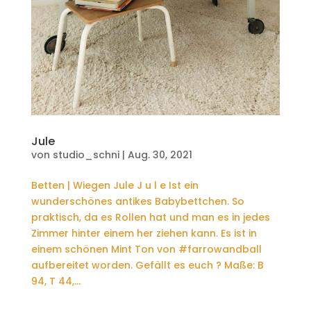
Jule
von
studio_schni
|
Aug. 30, 2021
Betten | Wiegen Jule J u l e Ist ein
wunderschönes antikes Babybettchen. So
praktisch, da es Rollen hat und man es in jedes
Zimmer hinter einem her ziehen kann. Es ist in
einem schönen Mint Ton von #farrowandball
aufbereitet worden. Gefällt es euch ? Maße: B
94, T 44,...