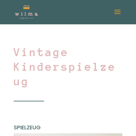
Vintage
Kinderspielze
ug
SPIELZEUG