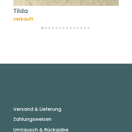
Tilda
M
verkauft
7
Versand & Lieferung
Zahlungsweisen
Umtausch & Rückgabe